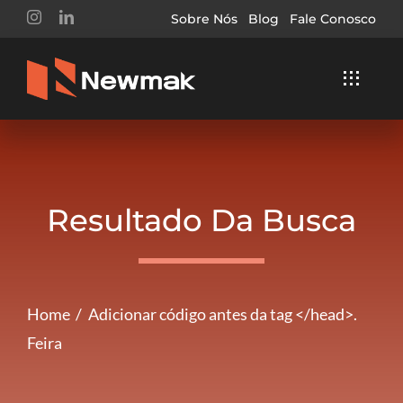
Ir
Sobre Nós
Blog
Fale Conosco
para
o
Toggle
conteúdo
Navigat
Home
Soluções
Resultado Da Busca
Segmentos
Serviços
Home
Adicionar código antes da tag </head>.
Feira
Buscar
Resultados
Para: