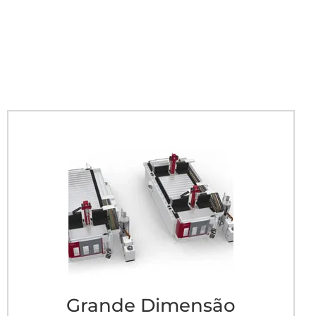
Grande Dimensão
A Genesis é uma das maiores da categoria para
prototipagem com uma capacidade de deposição
de até 200 kg por hora de materiais
termoplásticos reforçados.
Grande Dimensão