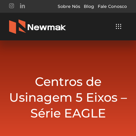
Ir
Sobre Nós
Blog
Fale Conosco
para
o
Toggle
conteúdo
Navigat
Home
Soluções
Centros de
Segmentos
Usinagem 5 Eixos –
Serviços
Série EAGLE
Buscar
Resultados
Para: