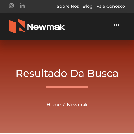
Ir
Sobre Nós
Blog
Fale Conosco
para
o
Toggle
conteúdo
Navigat
Home
Soluções
Resultado Da Busca
Segmentos
Serviços
Home
Newmak
Buscar
Resultados
Para: