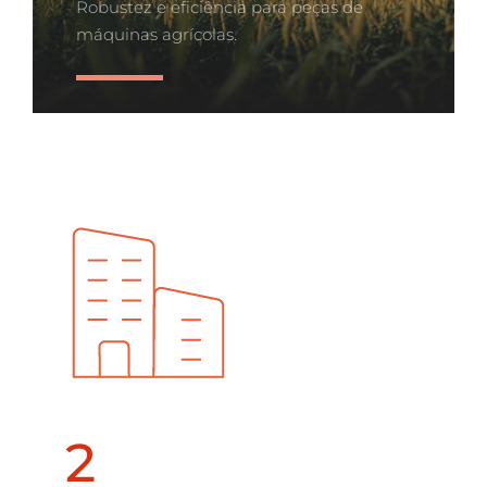
Robustez e eficiência para peças de
máquinas agrícolas.
Saiba Mais
2