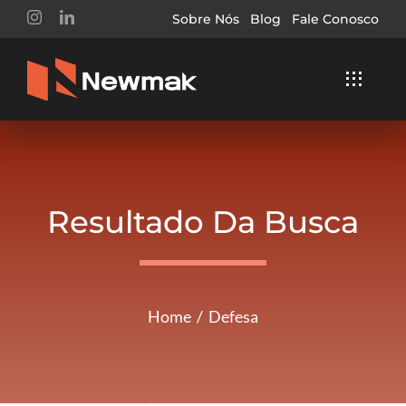
Ir
Sobre Nós
Blog
Fale Conosco
para
o
Toggle
conteúdo
Navigat
Home
Soluções
Resultado Da Busca
Segmentos
Serviços
Home
Defesa
Buscar
Resultados
Para: