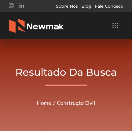
Ir
Sobre Nós
Blog
Fale Conosco
para
o
Toggle
conteúdo
Navigat
Home
Soluções
Resultado Da Busca
Segmentos
Serviços
Home
Construção Civil
Buscar
Resultados
Para: